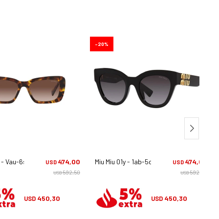
20
 - Vau-6s1
474,00
Miu Miu 01y - 1ab-5d1
474,00
USD
USD
592,50
592,50
USD
USD
450,30
450,30
USD
USD