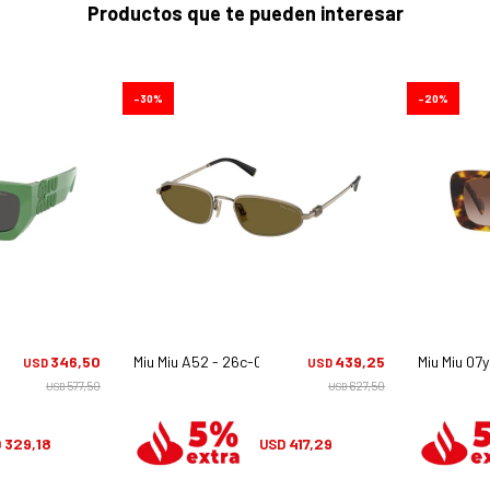
Productos que te pueden interesar
30
20
346,50
Miu Miu A52 - 26c-09z
439,25
Miu Miu 07y
USD
USD
577,50
627,50
USD
USD
329,18
417,29
D
USD