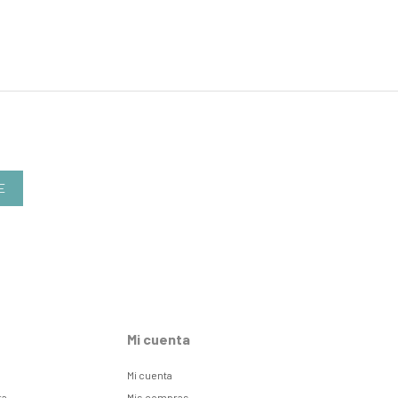
E
Mi cuenta
Mi cuenta
ra
Mis compras