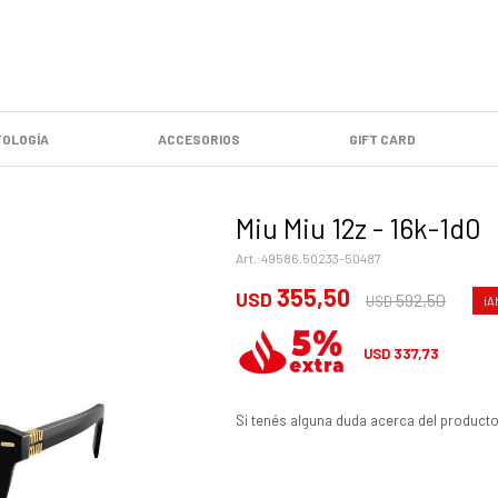
OLOGÍA
ACCESORIOS
GIFT CARD
Miu Miu 12z - 16k-1d0
49586.50233-50487
355,50
USD
592,50
USD
337,73
USD
Si tenés alguna duda acerca del producto