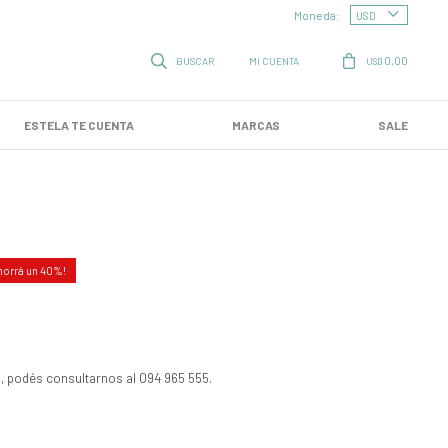
Moneda:
0,00
USD
ESTELA TE CUENTA
MARCAS
SALE
40
, podés consultarnos al 094 965 555.