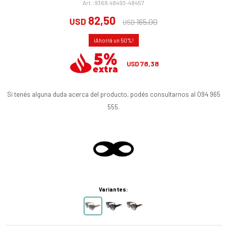
9368.48493-48457
82,50
USD
165,00
USD
50
78,38
USD
Si tenés alguna duda acerca del producto, podés consultarnos al 094 965
555.
Variantes: