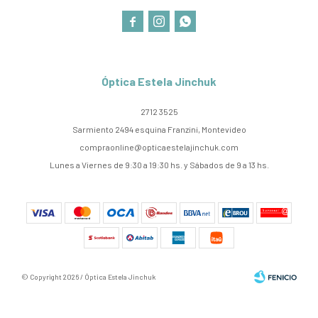



Óptica Estela Jinchuk
2712 3525
Sarmiento 2494 esquina Franzini, Montevideo
compraonline@opticaestelajinchuk.com
Lunes a Viernes de 9:30 a 19:30 hs. y Sábados de 9 a 13 hs.
© Copyright 2026 / Óptica Estela Jinchuk