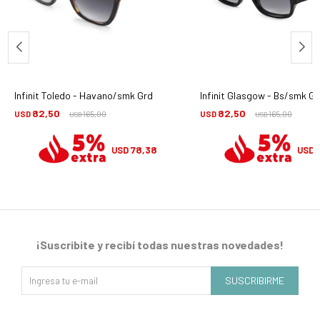
Infinit Toledo - Havano/smk Grd
Infinit Glasgow - Bs/smk Gr
82,50
82,50
USD
165,00
USD
165,00
USD
USD
78,38
USD
USD
¡Suscribite y recibí todas nuestras novedades!
SUSCRIBIRME