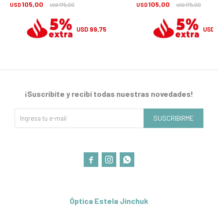
105,00
105,00
USD
175,00
USD
175,00
USD
USD
99,75
USD
USD
¡Suscribite y recibí todas nuestras novedades!
SUSCRIBIRME



Óptica Estela Jinchuk