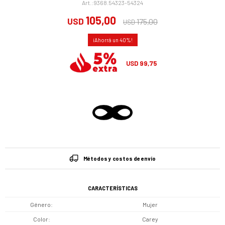
9368.54323-54324
105,00
USD
175,00
USD
40
99,75
USD
Métodos y costos de envío
CARACTERÍSTICAS
Género
Mujer
Color
Carey