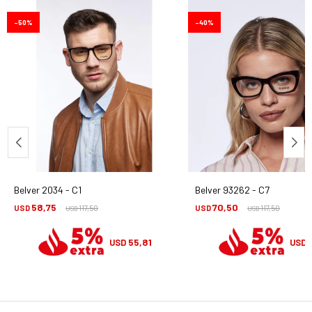
50
40
Belver 2034 - C1
Belver 93262 - C7
58,75
70,50
USD
117,50
USD
117,50
USD
USD
55,81
USD
USD