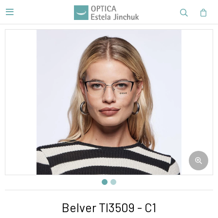

Belver Tl3509 - C1