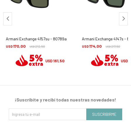
Armani Exchange 4157su - 80789a
Armani Exchange 4147s - 8
170,00
174,00
USD
212,50
USD
217,50
USD
USD
161,50
1
USD
USD
¡Suscribite y recibí todas nuestras novedades!
SUSCRIBIRME